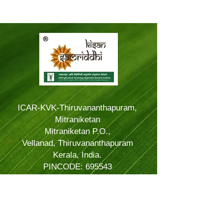
ICAR-KVK-Thiruvananthapuram,
Mitraniketan
Mitraniketan P.O.,
Vellanad, Thiruvananthapuram
Kerala, India.
PINCODE: 695543
Tel – 8281114479
Email: kvk.Trivandrum@icar.gov.in
Alternate Email:
trivandrumkvk@yahoo.co.in