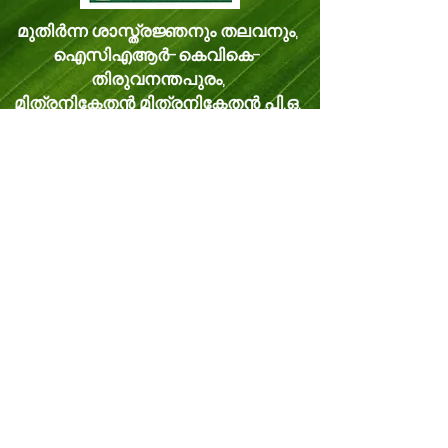
മുതിർന്ന ശാസ്ത്രജ്ഞനും തലവനും,
ഐസിഎആർ-കെവികെ-
തിരുവനന്തപുരം,
മിത്രനികേതൻ മിത്രനികേതൻ പി.ഒ.
വെള്ളനാട്, തിരുവനന്തപുരം കേരളം,
ഇന്ത്യ പിൻകോഡ്: 695543
ഫോൺ -
8281114479
ഇമെയിൽ:
kvk.Trivandrum@icar.gov.in
ഇതര ഇമെയിൽ:
trivandrumkvk@yahoo.co.in