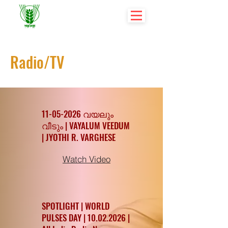
Radio/TV
11-05-2026
വയലും
വീടും | VAYALUM VEEDUM
| JYOTHI R. VARGHESE
Watch Video
SPOTLIGHT | WORLD
PULSES DAY |
10.02.2026
|