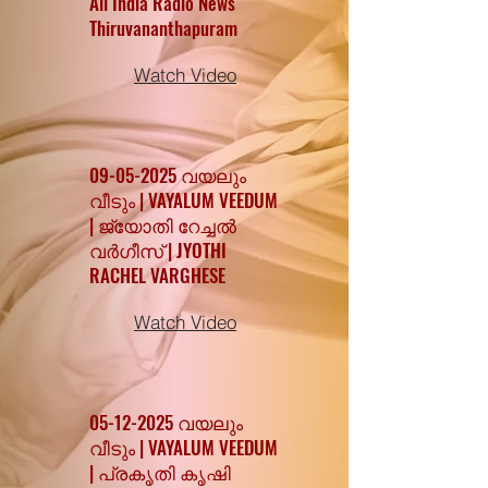
All India Radio News
Thiruvananthapuram
Watch Video
09-05-2025
വയലും
വീടും | VAYALUM VEEDUM
| ജ്യോതി റേച്ചൽ
വർഗീസ് | JYOTHI
RACHEL VARGHESE
Watch Video
05-12-2025
വയലും
വീടും | VAYALUM VEEDUM
| പ്രകൃതി കൃഷി