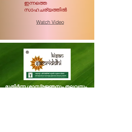
ഇന്നത്തെ
സാഹചര്യത്തിൽ
Watch Video
മുതിർന്ന ശാസ്ത്രജ്ഞനും തലവനും,
ഐസിഎആർ-കെവികെ-
തിരുവനന്തപുരം,
മിത്രനികേതൻ മിത്രനികേതൻ പി.ഒ.
വെള്ളനാട്, തിരുവനന്തപുരം കേരളം,
ഇന്ത്യ പിൻകോഡ്: 695543
ഫോൺ -
8281114479