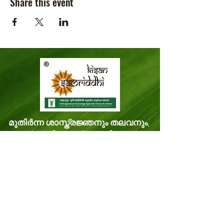
Share this event
മുതിർന്ന ശാസ്ത്രജ്ഞനും തലവനും,
ഐസിഎആർ-കെവികെ-
തിരുവനന്തപുരം,
മിത്രനികേതൻ മിത്രനികേതൻ പി.ഒ.
വെള്ളനാട്, തിരുവനന്തപുരം കേരളം,
ഇന്ത്യ പിൻകോഡ്: 695543
ഫോൺ -
8281114479
ഇമെയിൽ:
kvk.Trivandrum@icar.gov.in