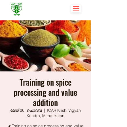
Training on spice
processing and value
addition
മേയ് 26, ചൊവ്വ
  |  
ICAR Krishi Vigyan
Kendra, Mitraniketan
🌶️ Training on spice processing and value