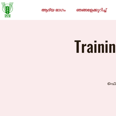
ആദ്യ ഭാഗം
ഞങ്ങളേക്കുറിച്ച്
Traini
ഫെബ