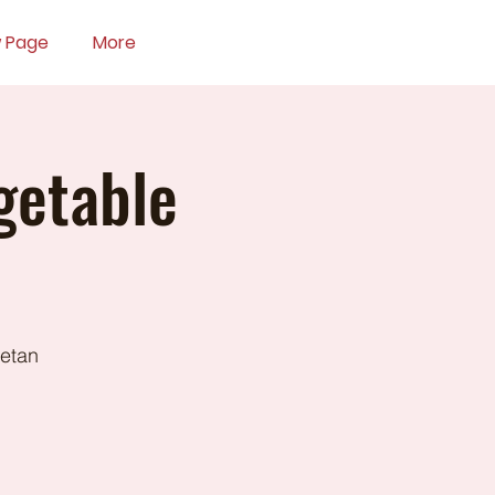
 Page
More
getable
ketan