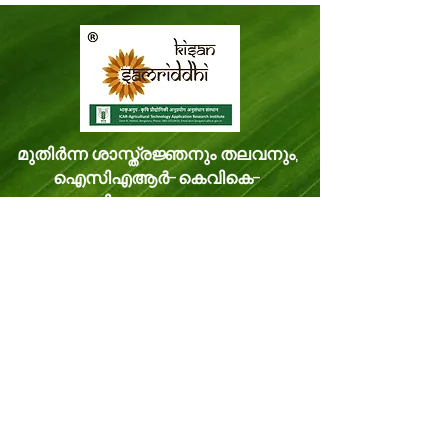
മുതിർന്ന ശാസ്ത്രജ്ഞനും തലവനും,
ഐസിഎആർ-കെവികെ-
തിരുവനന്തപുരം,
മിത്രനികേതൻ മിത്രനികേതൻ പി.ഒ.
വെള്ളനാട്, തിരുവനന്തപുരം കേരളം,
ഇന്ത്യ പിൻകോഡ്: 695543
ഫോൺ -
8281114479
ഇമെയിൽ:
kvk.Trivandrum@icar.gov.in
ഇതര ഇമെയിൽ:
trivandrumkvk@yahoo.co.in