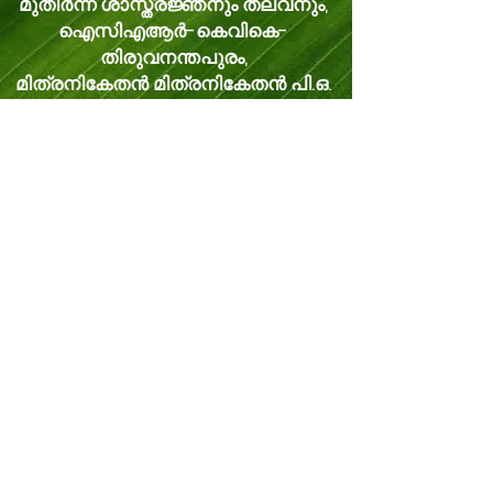
മുതിർന്ന ശാസ്ത്രജ്ഞനും തലവനും,
ഐസിഎആർ-കെവികെ-
തിരുവനന്തപുരം,
മിത്രനികേതൻ മിത്രനികേതൻ പി.ഒ.
വെള്ളനാട്, തിരുവനന്തപുരം കേരളം,
ഇന്ത്യ പിൻകോഡ്: 695543
ഫോൺ -
8281114479
ഇമെയിൽ:
kvk.Trivandrum@icar.gov.in
ഇതര ഇമെയിൽ:
trivandrumkvk@yahoo.co.in
© 2024 Powered and secured by
JitTec