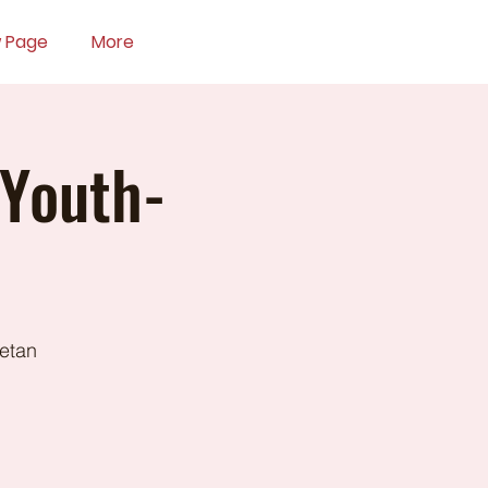
 Page
More
 Youth-
ketan