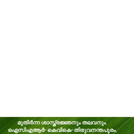
മുതിർന്ന ശാസ്ത്രജ്ഞനും തലവനും,
ഐസിഎആർ-കെവികെ-തിരുവനന്തപുരം,