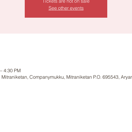
Tickets are not on sale
See other events
– 4:30 PM
 Mitraniketan, Companymukku, Mitraniketan P.O. 695543, Arya