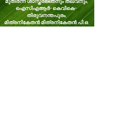
മുതിർന്ന ശാസ്ത്രജ്ഞനും തലവനും,
ഐസിഎആർ-കെവികെ-
തിരുവനന്തപുരം,
മിത്രനികേതൻ മിത്രനികേതൻ പി.ഒ.
വെള്ളനാട്, തിരുവനന്തപുരം കേരളം,
ഇന്ത്യ പിൻകോഡ്: 695543
ഫോൺ -
8281114479
ഇമെയിൽ:
kvk.Trivandrum@icar.gov.in
ഇതര ഇമെയിൽ:
trivandrumkvk@yahoo.co.in
© 2024 Powered and secured by
JitTec