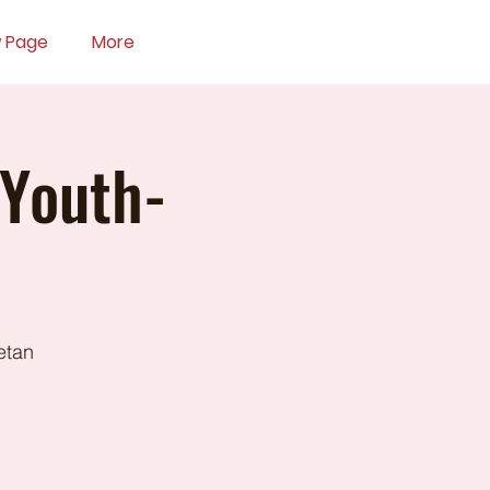
 Page
More
 Youth-
etan