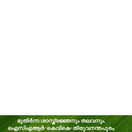
മുതിർന്ന ശാസ്ത്രജ്ഞനും തലവനും,
ഐസിഎആർ-കെവികെ-തിരുവനന്തപുരം,