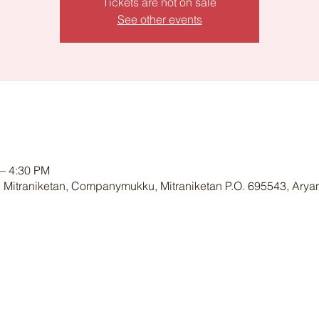
Tickets are not on sale
See other events
– 4:30 PM
 Mitraniketan, Companymukku, Mitraniketan P.O. 695543, Arya