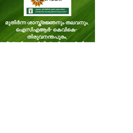
മുതിർന്ന ശാസ്ത്രജ്ഞനും തലവനും,
ഐസിഎആർ-കെവികെ-
തിരുവനന്തപുരം,
മിത്രനികേതൻ മിത്രനികേതൻ പി.ഒ.
വെള്ളനാട്, തിരുവനന്തപുരം കേരളം,
ഇന്ത്യ പിൻകോഡ്: 695543
ഫോൺ -
8281114479
ഇമെയിൽ:
kvk.Trivandrum@icar.gov.in
ഇതര ഇമെയിൽ:
trivandrumkvk@yahoo.co.in