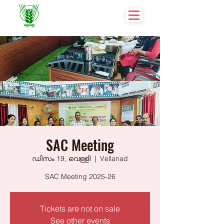
SAC Meeting
ഡിസം 19, വെള്ളി
  |  
Vellanad
SAC Meeting 2025-26
Tickets are not on sale
See other events