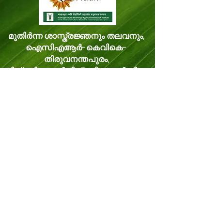
മുതിർന്ന ശാസ്ത്രജ്ഞനും തലവനും,
ഐസിഎആർ-കെവികെ-
തിരുവനന്തപുരം,
മിത്രനികേതൻ മിത്രനികേതൻ പി.ഒ.
വെള്ളനാട്, തിരുവനന്തപുരം കേരളം,
ഇന്ത്യ പിൻകോഡ്: 695543
ഫോൺ -
8281114479
ഇമെയിൽ:
kvk.Trivandrum@icar.gov.in
ഇതര ഇമെയിൽ:
trivandrumkvk@yahoo.co.in