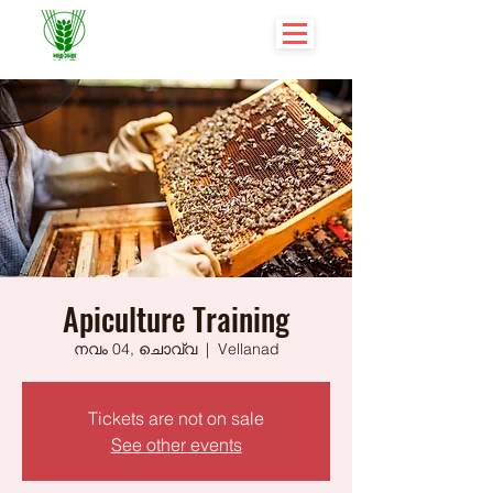
Apiculture Training
നവം 04, ചൊവ്വ
  |  
Vellanad
Tickets are not on sale
See other events