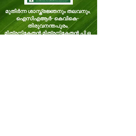
മുതിർന്ന ശാസ്ത്രജ്ഞനും തലവനും,
ഐസിഎആർ-കെവികെ-
തിരുവനന്തപുരം,
മിത്രനികേതൻ മിത്രനികേതൻ പി.ഒ.
വെള്ളനാട്, തിരുവനന്തപുരം കേരളം,
ഇന്ത്യ പിൻകോഡ്: 695543
ഫോൺ -
8281114479
ഇമെയിൽ:
kvk.Trivandrum@icar.gov.in
ഇതര ഇമെയിൽ:
trivandrumkvk@yahoo.co.in