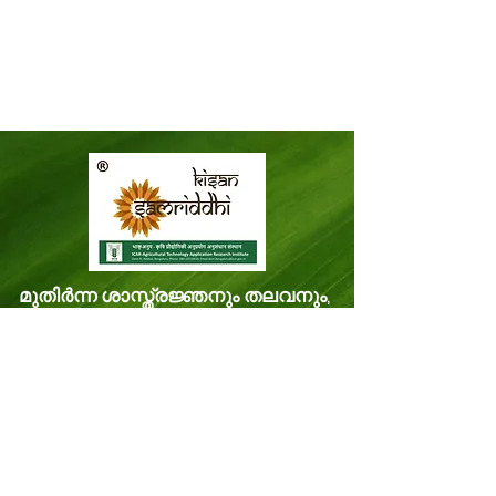
മുതിർന്ന ശാസ്ത്രജ്ഞനും തലവനും,
ഐസിഎആർ-കെവികെ-
തിരുവനന്തപുരം,
മിത്രനികേതൻ മിത്രനികേതൻ പി.ഒ.
വെള്ളനാട്, തിരുവനന്തപുരം കേരളം,
ഇന്ത്യ പിൻകോഡ്: 695543
ഫോൺ -
8281114479
ഇമെയിൽ: