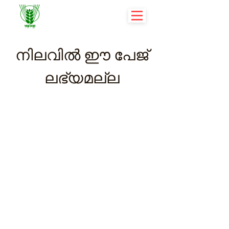
നിലവിൽ ഈ പേജ്
ലഭ്യമല്ല