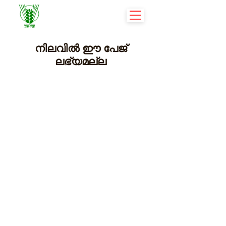
നിലവിൽ ഈ പേജ്
ലഭ്യമല്ല