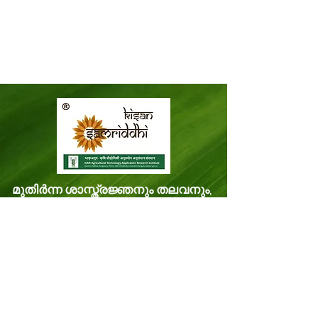
മുതിർന്ന ശാസ്ത്രജ്ഞനും തലവനും,
ഐസിഎആർ-കെവികെ-
തിരുവനന്തപുരം,
മിത്രനികേതൻ മിത്രനികേതൻ പി.ഒ.
വെള്ളനാട്, തിരുവനന്തപുരം കേരളം,
ഇന്ത്യ പിൻകോഡ്: 695543
ഫോൺ -
8281114479
ഇമെയിൽ: